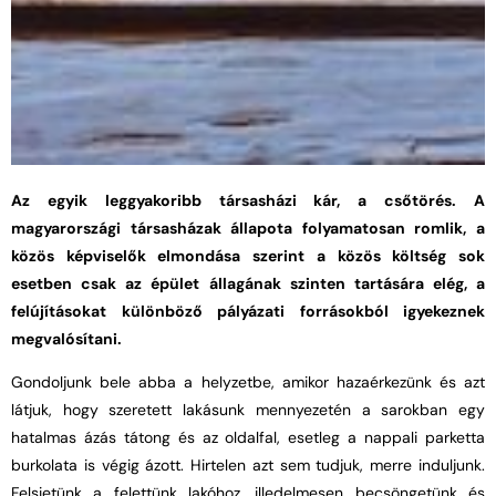
Az egyik leggyakoribb társasházi kár, a csőtörés. A
magyarországi társasházak állapota folyamatosan romlik, a
közös képviselők elmondása szerint a közös költség sok
esetben csak az épület állagának szinten tartására elég, a
felújításokat különböző pályázati forrásokból igyekeznek
megvalósítani.
Gondoljunk bele abba a helyzetbe, amikor hazaérkezünk és azt
látjuk, hogy szeretett lakásunk mennyezetén a sarokban egy
hatalmas ázás tátong és az oldalfal, esetleg a nappali parketta
burkolata is végig ázott. Hirtelen azt sem tudjuk, merre induljunk.
Felsietünk a felettünk lakóhoz, illedelmesen becsöngetünk és