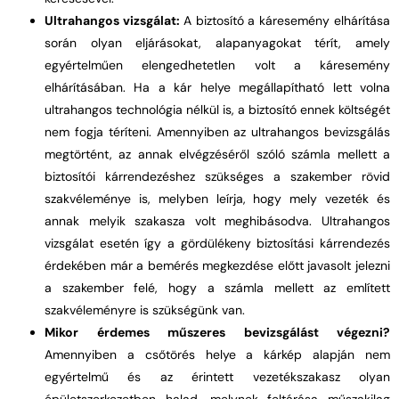
Ultrahangos vizsgálat:
A biztosító a káresemény elhárítása
során olyan eljárásokat, alapanyagokat térít, amely
egyértelműen elengedhetetlen volt a káresemény
elhárításában. Ha a kár helye megállapítható lett volna
ultrahangos technológia nélkül is, a biztosító ennek költségét
nem fogja téríteni. Amennyiben az ultrahangos bevizsgálás
megtörtént, az annak elvégzéséről szóló számla mellett a
biztosítói kárrendezéshez szükséges a szakember rövid
szakvéleménye is, melyben leírja, hogy mely vezeték és
annak melyik szakasza volt meghibásodva. Ultrahangos
vizsgálat esetén így a gördülékeny biztosítási kárrendezés
érdekében már a bemérés megkezdése előtt javasolt jelezni
a szakember felé, hogy a számla mellett az említett
szakvéleményre is szükségünk van.
Mikor érdemes műszeres bevizsgálást végezni?
Amennyiben a csőtörés helye a kárkép alapján nem
egyértelmű és az érintett vezetékszakasz olyan