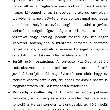
épületszerkezetben halad, melynek feltárása műszakilag
komplikált és a meglévő értékes burkolatok miatt esetleg
magas költséggel is jár. Ez esetben praktikus egy olyan
szakvélemény, mely 30-40 cm-es pontossággal megnevezi
a csőtörés helyét és ezáltal segít felbecsülni a javítás
várható költségeit (gazdaságos-e kibontani a sérült
vezetéket vagy esetleg jobban megéri egy kerülőágat
kiépíteni). Amennyiben a műszeres bemérés a csőtörés
tényét igazolja, a biztosító a bemérés költségét is megtéríti
(az adott biztosítási szerződés feltételei szerint).
Sérült cső hosszúsága:
A biztosító kizárólag a sérült
csőszakasznak technológiailag indokolt mértékű
javítását/cseréjét teríti meg. Biztosítónként eltér, hogy ez
mekkora csőszakaszt jelent, de ennek maximális hossza is
meghatározásra kerül a biztosítási feltételekben.
Munkadíj, kiszállási díj:
A biztosító az előbbi példával
hasonlóan, a munkadíj és a szaki kiszállási díját is erősen
kontrollálja. Ha az interneten találunk valakit, aki 1 órán belül