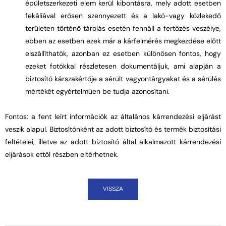
épületszerkezeti elem kerül kibontásra, mely adott esetben
fekáliával erősen szennyezett és a lakó-vagy közlekedő
területen történő tárolás esetén fennáll a fertőzés veszélye,
ebben az esetben ezek már a kárfelmérés megkezdése előtt
elszállíthatók, azonban ez esetben különösen fontos, hogy
ezeket fotókkal részletesen dokumentáljuk, ami alapján a
biztosító kárszakértője a sérült vagyontárgyakat és a sérülés
mértékét egyértelműen be tudja azonosítani.
Fontos: a fent leírt információk az általános kárrendezési eljárást
veszik alapul. Biztosítónként az adott biztosító és termék biztosítási
feltételei, illetve az adott biztosító által alkalmazott kárrendezési
eljárások ettől részben eltérhetnek.
VISSZA