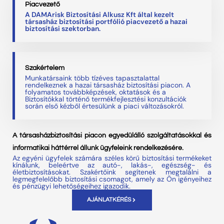
Piacvezető
A DAMArisk Biztosítási Alkusz Kft által kezelt
társasház biztosítási portfólió piacvezető a hazai
biztosítási szektorban.
Szakértelem
Munkatársaink több tízéves tapasztalattal
rendelkeznek a hazai társasház biztosítási piacon. A
folyamatos továbbképzések, oktatások és a
Biztosítókkal történő termékfejlesztési konzultációk
során első kézből értesülünk a piaci változásokról.
A társasházbiztosítási piacon egyedülálló szolgáltatásokkal és
informatikai háttérrel állunk ügyfeleink rendelkezésére.
Az egyéni ügyfelek számára széles körű biztosítási termékeket
kínálunk, beleértve az autó-, lakás-, egészség- és
életbiztosításokat. Szakértőink segítenek megtalálni a
legmegfelelőbb biztosítási csomagot, amely az Ön igényeihez
és pénzügyi lehetőségeihez igazodik.
AJÁNLATKÉRÉS