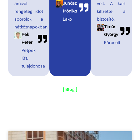
amivel
volt. A kárt
Juhász
rengeteg időt
kifizette a
Mónika
spórolok a
Lakó
biztosító.
hétköznapokban.
Tímár
Pék
György
Károsult
Péter
Petpek
Kft.
tulajdonosa
[ Blog ]
Szakmai anyagok