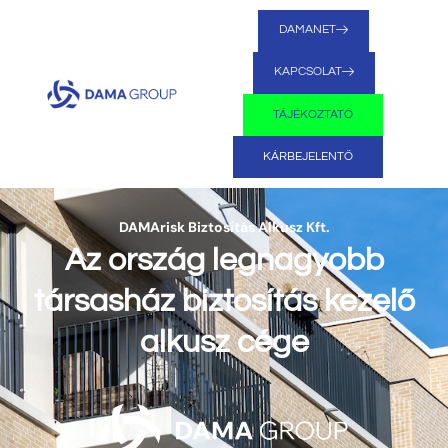
DAMANET
KAPCSOLAT
TÁJÉKOZTATÓ
KÁRBEJELENTŐ
DAMArisk Biztosítás Alkusz Kft.
Az ország legnagyobb
társasház biztosítás kezelő
alkusz cége