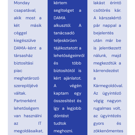
Monday
kértem
lakást érintő
csapatával,
segítséget a
csőtörés kár.
akik most a
DAMA
A kárszakértő
két másik
alkusztól. A
pár nappal a
céggel
tanácsadó
bejelentés
kiegészülve
teljeskörűen
után már be
DAMA-ként a
tájékoztatott a
is jelentkezett
társasház
lehetőségeimről
nálunk, majd
biztosítási
és több
megkezdtük a
piac
biztosítótól is
kárrendezést
meghatározó
kért ajánlatot.
a
szereplőjévé
A végén
Kármegoldóval.
váltak.
kaptam egy
Az ügyintéző
Partnerként
összesítést és
végig nagyon
lehetőségem
így a legjobb
rugalmas volt,
van használni
döntést
az ügyintézés
az IT
tudtok
gyors és
megoldásaikat,
meghozni.
zökkenőmentes