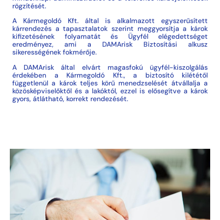
rögzítését.
A Kármegoldó Kft. által is alkalmazott egyszerűsített
kárrendezés a tapasztalatok szerint meggyorsítja a károk
kifizetésének folyamatát és Ügyfél elégedettséget
eredményez, ami a DAMArisk Biztosítási alkusz
sikerességének fokmérője.
A DAMArisk által elvárt magasfokú ügyfél-kiszolgálás
érdekében a Kármegoldó Kft., a biztosító kilététől
függetlenül a károk teljes körű menedzselését átvállalja a
közösképviselőktől és a lakóktól, ezzel is elősegítve a károk
gyors, átlátható, korrekt rendezését.