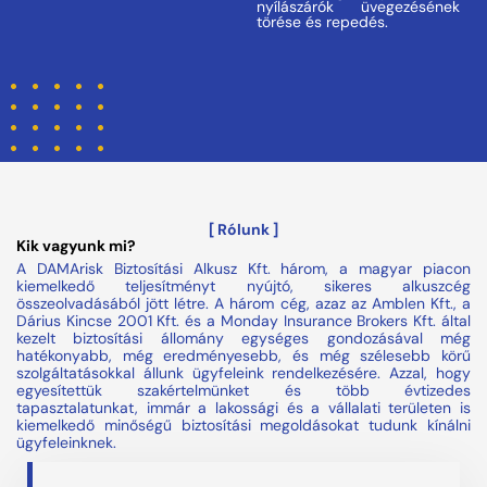
nyílászárók üvegezésének
törése és repedés.
[ Rólunk ]
Kik vagyunk mi?
A DAMArisk Biztosítási Alkusz Kft. három, a magyar piacon
kiemelkedő teljesítményt nyújtó, sikeres alkuszcég
összeolvadásából jött létre. A három cég, azaz az Amblen Kft., a
Dárius Kincse 2001 Kft. és a Monday Insurance Brokers Kft. által
kezelt biztosítási állomány egységes gondozásával még
hatékonyabb, még eredményesebb, és még szélesebb körű
szolgáltatásokkal állunk ügyfeleink rendelkezésére. Azzal, hogy
egyesítettük szakértelmünket és több évtizedes
tapasztalatunkat, immár a lakossági és a vállalati területen is
kiemelkedő minőségű biztosítási megoldásokat tudunk kínálni
ügyfeleinknek.