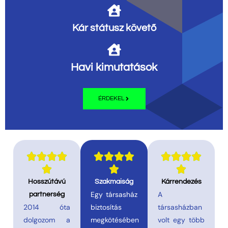
Kár státusz követő
Havi kimutatások
ÉRDEKEL















Hosszútávú
Szakmaiság
Kárrendezés
Egy társasház
A
partnerség
2014 óta
biztosítás
társasházban
dolgozom a
megkötésében
volt egy több