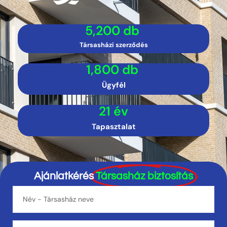
5,200
 db 
Társasházi szerződés
1,800
 db 
Ügyfél
21
 év
Tapasztalat
Ajánlatkérés
Társasház biztosítás