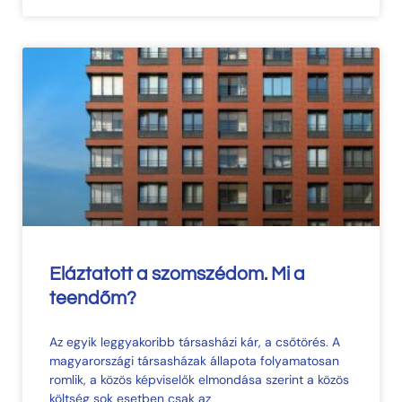
Eláztatott a szomszédom. Mi a
teendőm?​
Az egyik leggyakoribb társasházi kár, a csőtörés. A
magyarországi társasházak állapota folyamatosan
romlik, a közös képviselők elmondása szerint a közös
költség sok esetben csak az