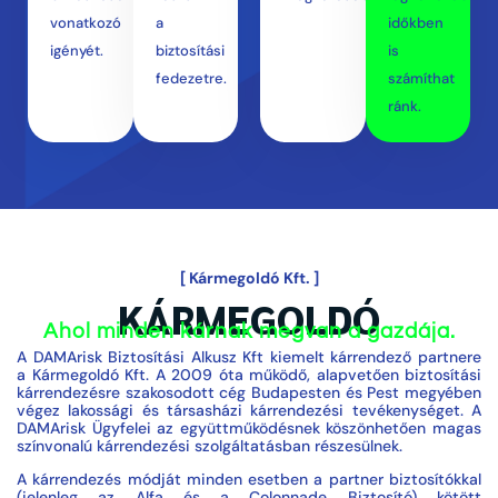
vonatkozó
a
időkben
igényét.
biztosítási
is
fedezetre.
számíthat
ránk.
[ Kármegoldó Kft. ]
KÁRMEGOLDÓ
Ahol minden kárnak megvan a gazdája.
A DAMArisk Biztosítási Alkusz Kft kiemelt kárrendező partnere
a Kármegoldó Kft. A 2009 óta működő, alapvetően biztosítási
kárrendezésre szakosodott cég Budapesten és Pest megyében
végez lakossági és társasházi kárrendezési tevékenységet. A
DAMArisk Ügyfelei az együttműködésnek köszönhetően magas
színvonalú kárrendezési szolgáltatásban részesülnek.
A kárrendezés módját minden esetben a partner biztosítókkal
(jelenleg az Alfa és a Colonnade Biztosító) kötött