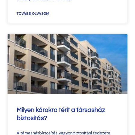
TOVÁBB OLVASOM
Milyen károkra térít a társasház
biztosítás?​
A társasházbiztosítás vagyonbiztosítási fedezete