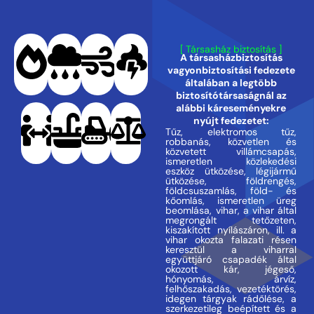
[ Társasház biztosítás ]
A társasházbiztosítás
vagyonbiztosítási fedezete
általában a legtöbb
biztosítótársaságnál az
alábbi káreseményekre
nyújt fedezetet:
Tűz, elektromos tűz,
robbanás, közvetlen és
közvetett villámcsapás,
ismeretlen közlekedési
eszköz ütközése, légijármű
ütközése, földrengés,
földcsuszamlás, föld- és
kőomlás, ismeretlen üreg
beomlása, vihar, a vihar által
megrongált tetőzeten,
kiszakított nyílászáron, ill. a
vihar okozta falazati résen
keresztül a viharral
együttjáró csapadék által
okozott kár, jégeső,
hónyomás, árvíz,
felhőszakadás, vezetéktörés,
idegen tárgyak rádőlése, a
szerkezetileg beépített és a